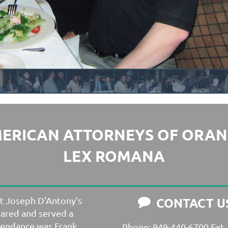
MERICAN ATTORNEYS OF ORA
LEX ROMANA
at Joseph D'Antony’s
CONTACT U

pared and served a
tendance was Frank
Phone: 949-440-6700 Ext.