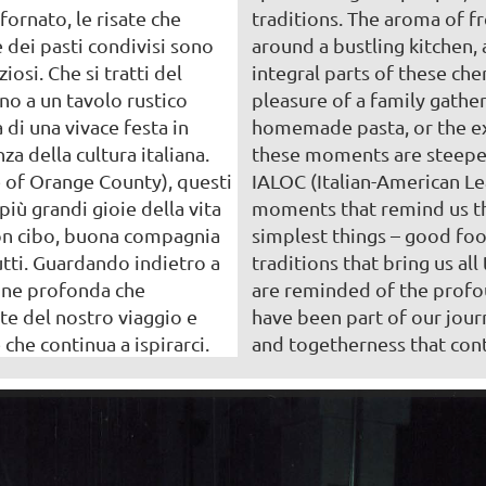
fornato, le risate che
traditions. The aroma of f
e dei pasti condivisi sono
around a bustling kitchen,
iosi. Che si tratti del
integral parts of these ch
no a un tavolo rustico
pleasure of a family gather
a di una vivace festa in
homemade pasta, or the exu
a della cultura italiana.
these moments are steeped 
e of Orange County), questi
IALOC (Italian-American Le
iù grandi gioie della vita
moments that remind us that
uon cibo, buona compagnia
simplest things – good fo
utti. Guardando indietro a
traditions that bring us al
ione profonda che
are reminded of the profo
te del nostro viaggio e
have been part of our journ
 che continua a ispirarci.
and togetherness that cont