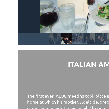
ITALIAN A
The first ever IALOC meeting took place 
home at which his mother, Adelaide, pre
grand, homemade Italian meal. Also in at