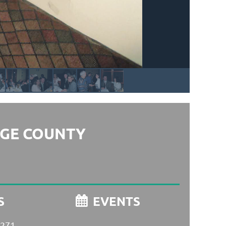
NGE COUNTY
S
EVENTS

 271