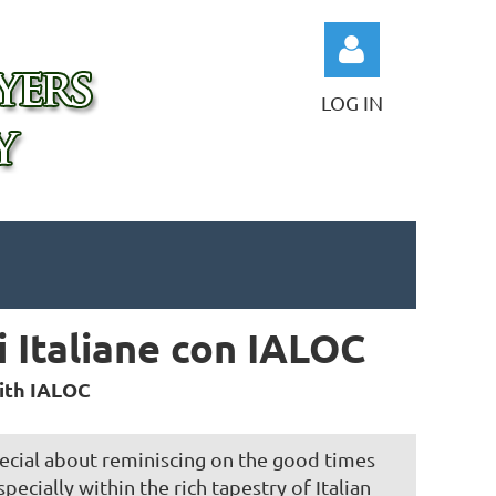
LOG IN
Log in
i Italiane con IALOC
with IALOC
ecial about reminiscing on the good times
pecially within the rich tapestry of Italian